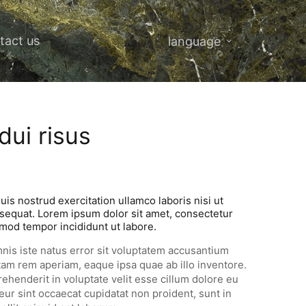
tact us
language
dui risus
is nostrud exercitation ullamco laboris nisi ut
equat. Lorem ipsum dolor sit amet, consectetur
smod tempor incididunt ut labore.
nis iste natus error sit voluptatem accusantium
am rem aperiam, eaque ipsa quae ab illo inventore.
rehenderit in voluptate velit esse cillum dolore eu
teur sint occaecat cupidatat non proident, sunt in