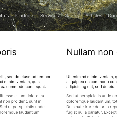
t us
Products
Services
Gallery
Articles
Con
boris
Nullam non 
elit, sed do eiusmod tempor
Ut enim ad minim veniam, qu
 ad minim veniam, quis
aliquip ex ea commodo cons
 ex ea commodo consequat.
adipisicing elit, sed do eiu
lit esse cillum dolore eu
Sed ut perspiciatis unde om
at non proident, sunt in
doloremque laudantium, tot
 Sed ut perspiciatis unde
Duis aute irure dolor in rep
doloremque laudantium,
fugiat nulla pariatur. Excep