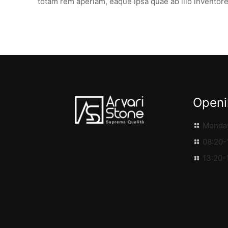
totam rem aperiam, eaque ipsa quae ab illo inventore
Openi
Monday
08:20-
13:20-