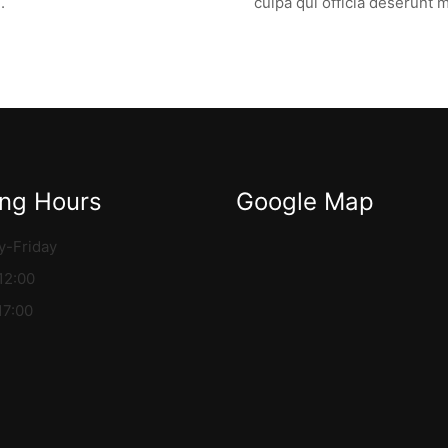
.
culpa qui officia deserunt m
ng Hours
Google Map
-Friday
12:00
17:00